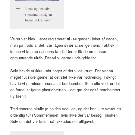
Jonas og den stive
snemand fik sig en
hyggelig krammer.
Vejret var blev i løbet registreret til -14 grader i løbet af dagen,
men på trods af det, var tågen svær at se igennem. Faktisk
kunne vi kun se naboens krudt. Derfor fik de en masse
opmuntrende tilråb. Det vil vi gerne undskylde for.
Selv havde vi ikke købt noget af det vilde krudt. Der var så
meget fut i drengerne, at det slet ikke var nødvendig. I øvrigt
havde vi et mindre arsenal af bordbomber. Som alle ved, er det
en fordel at fjerne plastichætten – det gælder også bordbomber.
Fy faen!!
Traditionerne skulle jo holdes ved lige, og det har ikke været en
ordentlig tur i Sommerhuset, hvis ikke der var besøg i busken.
Selv om det var koldt, så lykkedes det alligevel.