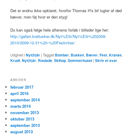
Det er endnu ikke opklaret, hvorfor Thomas H’s bil lugter af død
bæver, men føj hvor er den styg!
Du kan også følge hele aftenens forløb i billeder lige her:
http://galleri.kratlusker.dk/Nyt%E5r/Nyt%E5r%202009-
2010/2009-12-31%20-%20Festivitas/
Udgivet i
Nyt(h)år
|
Tagget
Bomber
,
Busken
,
Bæver
,
Fest
,
Kranse
,
Krudt
,
Nyt(h)år
,
Roulade
,
Skihop
,
Sommerhuset
|
Skriv et svar
ARKIVER
februar 2017
april 2016
september 2014
marts 2014
november 2013
oktober 2013
september 2013
august 2013