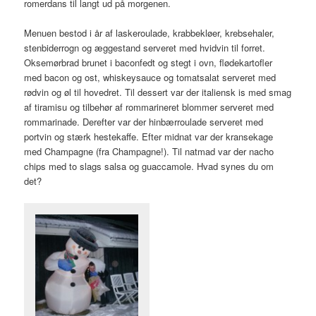
romerdans til langt ud på morgenen.
Menuen bestod i år af laskeroulade, krabbekløer, krebsehaler,
stenbiderrogn og æggestand serveret med hvidvin til forret.
Oksemørbrad brunet i baconfedt og stegt i ovn, flødekartofler
med bacon og ost, whiskeysauce og tomatsalat serveret med
rødvin og øl til hovedret. Til dessert var der italiensk is med smag
af tiramisu og tilbehør af rommarineret blommer serveret med
rommarinade. Derefter var der hinbærroulade serveret med
portvin og stærk hestekaffe. Efter midnat var der kransekage
med Champagne (fra Champagne!). Til natmad var der nacho
chips med to slags salsa og guaccamole. Hvad synes du om
det?