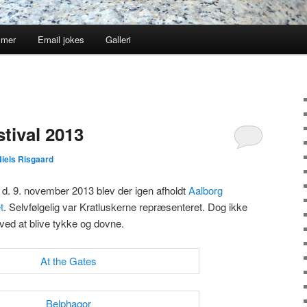
mmer
Email jokes
Galleri
tival 2013
iels Risgaard
ag d. 9. november 2013 blev der igen afholdt
Aalborg
t
. Selvfølgelig var Kratluskerne repræsenteret. Dog ikke
 ved at blive tykke og dovne.