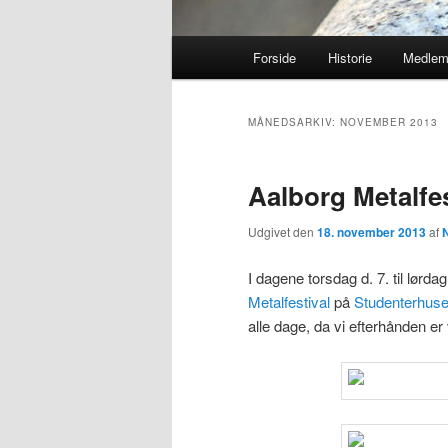
Hovedmenu
Forside
Historie
Medle
MÅNEDSARKIV:
NOVEMBER 2013
Aalborg Metalfes
Udgivet den
18. november 2013
af
N
I dagene torsdag d. 7. til lørd
Metalfestival
på
Studenterhuse
alle dage, da vi efterhånden er