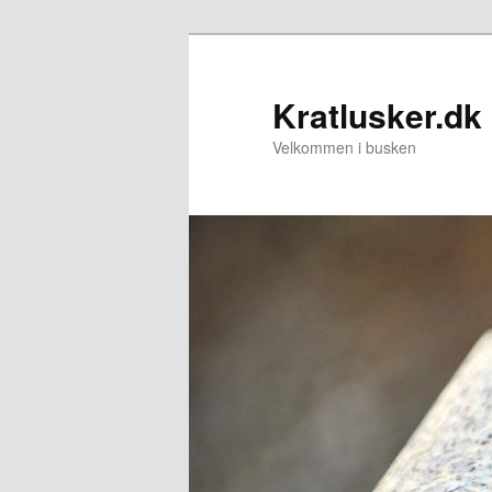
Fortsæt
Fortsæt
til
til
primært
sekundært
Kratlusker.dk
indhold
indhold
Velkommen i busken